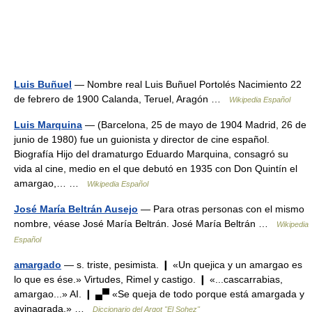
Luis Buñuel
— Nombre real Luis Buñuel Portolés Nacimiento 22
de febrero de 1900 Calanda, Teruel, Aragón …
Wikipedia Español
Luis Marquina
— (Barcelona, 25 de mayo de 1904 Madrid, 26 de
junio de 1980) fue un guionista y director de cine español.
Biografía Hijo del dramaturgo Eduardo Marquina, consagró su
vida al cine, medio en el que debutó en 1935 con Don Quintín el
amargao,… …
Wikipedia Español
José María Beltrán Ausejo
— Para otras personas con el mismo
nombre, véase José María Beltrán. José María Beltrán …
Wikipedia
Español
amargado
— s. triste, pesimista. ❙ «Un quejica y un amargao es
lo que es ése.» Virtudes, Rimel y castigo. ❙ «...cascarrabias,
amargao...» AI. ❙ ▄▀ «Se queja de todo porque está amargada y
avinagrada.» …
Diccionario del Argot "El Sohez"